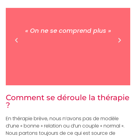
« On ne se comprend plus »
co
Comment se déroule la thérapie
?
En thérapie brève, nous n’avons pas de modèle
d’une « bonne » relation ou d’un couple « normal ».
Nous partons toujours de ce qui est source de